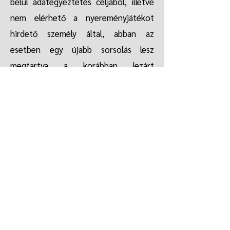
belül adategyeztetés céljából, illetve
nem elérhető a nyereményjátékot
hirdető személy által, abban az
esetben egy újabb sorsolás lesz
megtartva a korábban lezárt
eredményből.
8. Nyeremények száma és
megnevezése:
A nyeremény játék ideje alatt egy db
regeneráló kezelés és egy db fejforma
szerinti STÍLUS -, frizura tanácsadás
kerül kisorsolásra. A regeneráló
kezelés áll: tisztító kezelés (hajmosás),
ápolás, hajformázás (szárítás).