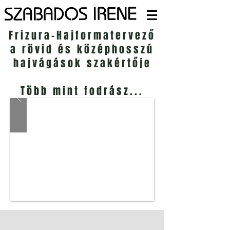
Frizura-Hajformatervező
a rövid és középhosszú
hajvágások szakértője
Több mint fodrász...