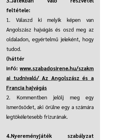
3.Játékban való részvétel
feltétele:
1. Válaszd ki melyik képen van
Angolszász hajvágás és oszd meg az
oldaladon, egyértelmű jeleként, hogy
tudod.
(háttér
infó:
www.szabadosirene.hu/szakm
ai tudnivaló/ Az Angolszász és a
Francia hajvágás
2. Kommentben jelölj meg egy
ismerősödet, aki örülne egy a számára
legtökéletesebb frizurának.
4.Nyereményjáték szabályzat