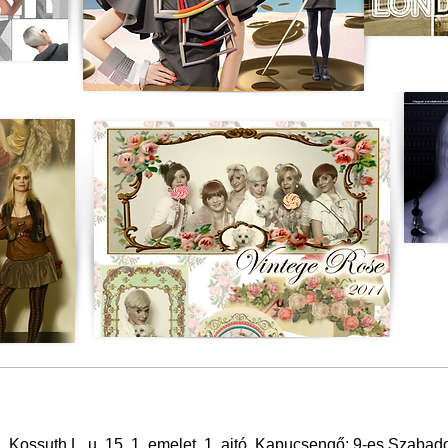
 Kossuth L. u. 15. 1. emelet, 1. ajtó. Kapucsengő: 9-es Szaba