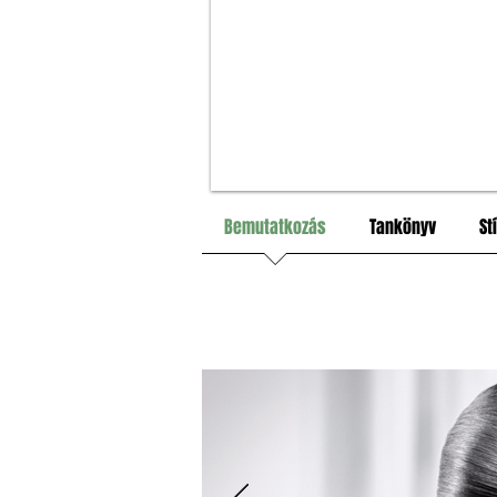
Bemutatkozás
Tankönyv
St