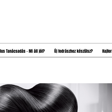
ílus Tanácsadás - Mi áll jól?
Új fodrászhoz készülsz?
Hajfo