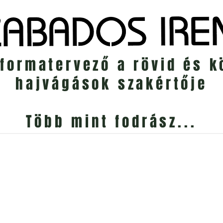
jformatervező a rövid és 
hajvágások szakértője
Több mint fodrász...