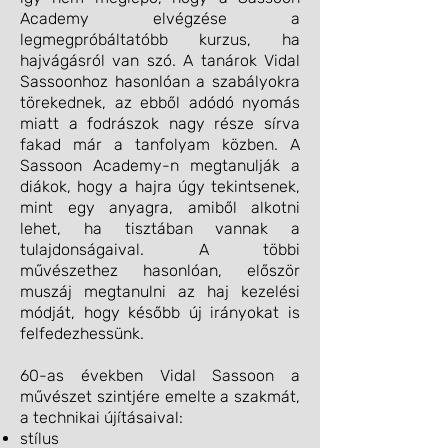
Academy elvégzése a
legmegpróbáltatóbb kurzus, ha
hajvágásról van szó. A tanárok Vidal
Sassoonhoz hasonlóan a szabályokra
törekednek, az ebből adódó nyomás
miatt a fodrászok nagy része sírva
fakad már a tanfolyam közben. A
Sassoon Academy-n megtanulják a
diákok, hogy a hajra úgy tekintsenek,
mint egy anyagra, amiből alkotni
lehet, ha tisztában vannak a
tulajdonságaival. A többi
művészethez hasonlóan, először
muszáj megtanulni az haj kezelési
módját, hogy később új irányokat is
felfedezhessünk.
60-as években Vidal Sassoon a
művészet szintjére emelte a szakmát,
a technikai újításaival:​
stílus