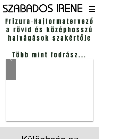
Frizura-Hajformatervező
a rövid és középhosszú
hajvágások szakértője
Több mint fodrász...