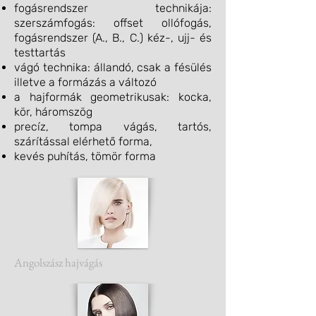
fogásrendszer technikája:
szerszámfogás: offset ollófogás,
fogásrendszer (A., B., C.) kéz-, ujj- és
testtartás
vágó technika: állandó, csak a fésülés
illetve a formázás a változó
a hajformák geometrikusak: kocka,
kör, háromszög
precíz, tompa vágás, tartós,
szárítással elérhető forma,
kevés puhítás, tömör forma
Angolszász hajvágás