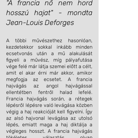
"A francia nő nem hord
hosszú hajat" - mondta
Jean-Louis Deforges
A többi művészethez hasonlóan,
kezdetekkor sokkal inkább minden
ecsetvonás után a mű alakulását
figyeli a művész, míg pályafutása
vége felé már látja szemei előtt a célt,
amit el akar érni már akkor, amikor
megfogja az ecsetet. A francia
hajvágás az angol hajvágással
ellentétben fentről halad lefelé.
Francia hajvágás során, a rétegek
lépésről lépésre való levágása közben
végig a haj reakcióját kell figyelni. Így
az alsó hajvonal levágása az utolsó
lépés, emiatt maga a haj diktálja a
végleges hosszt. A francia hajvágás
tökéletes választás olyan