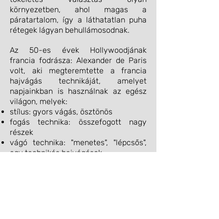
környezetben, ahol magas a
páratartalom, így a láthatatlan puha
rétegek lágyan behullámosodnak.
Az 50-es évek Hollywoodjának
francia fodrásza: Alexander de Paris
volt, aki megteremtette a francia
hajvágás technikáját, amelyet
napjainkban is használnak az egész
világon, melyek:
stílus: gyors vágás, ösztönös
fogás technika: összefogott nagy
részek
vágó technika: "menetes", "lépcsős",
egy technikás hajvágások
fésülési stílus jelek: A formázás, ami
számít - kócos, szélfútta, magas,
terjedelmes, hullámos, légies
sok ritkítás
A francia és az angolszász hajvágás