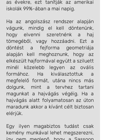
as évekre, ezt tanítják az amerikai
iskolák 99%-ában a mai napig.
Ha az angolszász rendszer alapján
vágunk, mindig el kell döntenünk,
hogy elvenni szeretnénk a haj
tömegéből, vagy hozzáadni. Ezt a
döntést a fejforma geometriája
alapján kell meghoznunk, hogy az
elkészült hajformával együtt a sziluett
minél közelebb legyen az ovális
formához. Ha kiválasztottuk a
megfelelő formát, utána nincs más
dolgunk, mint a tervhez tartani
magunkat a hajvágás végéig. Ha a
hajvágás alatt folyamatosan az úton
maradunk akkor a kívánt célt biztosan
elérjük.
Egy ilyen magabiztos tudást csak
kemény munkával lehet megszerezni,
így nem meglepő, hogy a Sassoon