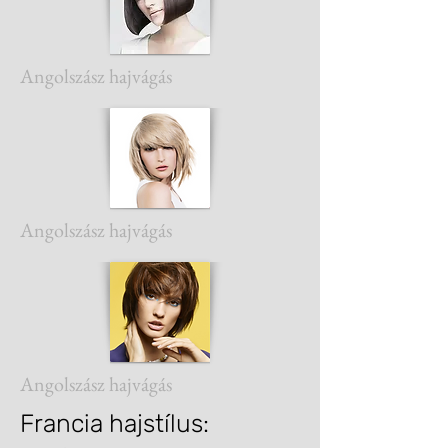
Angolszász hajvágás
Angolszász hajvágás
Angolszász hajvágás
Francia hajstílus: