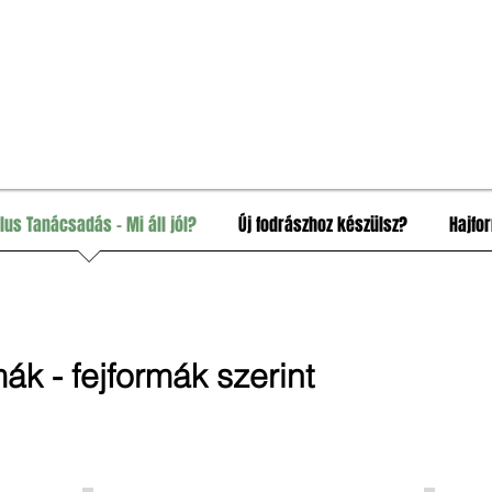
ílus Tanácsadás - Mi áll jól?
Új fodrászhoz készülsz?
Hajfo
mák - fejformák szerint