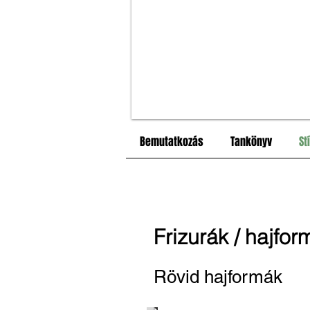
Bemutatkozás
Tankönyv
St
Frizurák / hajfor
Rövid hajformák