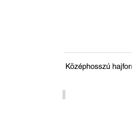
Középhosszú hajfo
AB