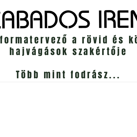
jformatervező a rövid és 
hajvágások szakértője
Több mint fodrász...