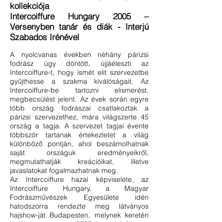
kollekciója
Intercoiffure Hungary 2005 –
Versenyben tanár és diák - Interjú
Szabados Irénével
A nyolcvanas években néhány párizsi
fodrász úgy döntött, újjáéleszti az
Intercoiffure-t, hogy ismét elit szervezetbe
gyűjthesse a szakma kiválóságait. Az
Intercoiffure-be tartozni elismerést,
megbecsülést jelent. Az évek során egyre
több ország fodrászai csatlakoztak a
párizsi szervezethez, mára világszerte 45
ország a tagja. A szervezet tagjai évente
többször tartanak értekezletet a világ
különböző pontján, ahol beszámolhatnak
saját országuk eredményeikről,
megmutathatják kreációikat, illetve
javaslatokat fogalmazhatnak meg.
Az Intercoiffure hazai képviselete, az
Intercoiffure Hungary, a Magyar
Fodrászművészek Egyesülete idén
hatodszorra rendezte meg látványos
hajshow-ját Budapesten, melynek keretén