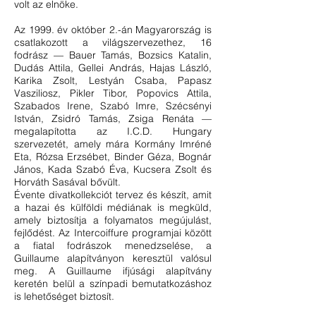
volt az elnöke.
Az 1999. év október 2.-án Magyarország is
csatlakozott a világszervezethez, 16
fodrász — Bauer Tamás, Bozsics Katalin,
Dudás Attila, Gellei András, Hajas László,
Karika Zsolt, Lestyán Csaba, Papasz
Vasziliosz, Pikler Tibor, Popovics Attila,
Szabados Irene, Szabó Imre, Szécsényi
István, Zsidró Tamás, Zsiga Renáta —
megalapította az I.C.D. Hungary
szervezetét, amely mára Kormány Imréné
Eta, Rózsa Erzsébet, Binder Géza, Bognár
János, Kada Szabó Éva, Kucsera Zsolt és
Horváth Sasával bővült.
Évente divatkollekciót tervez és készít, amit
a hazai és külföldi médiának is megküld,
amely biztosítja a folyamatos megújulást,
fejlődést. Az Intercoiffure programjai között
a fiatal fodrászok menedzselése, a
Guillaume alapítványon keresztül valósul
meg. A Guillaume ifjúsági alapítvány
keretén belül a színpadi bemutatkozáshoz
is lehetőséget biztosít.