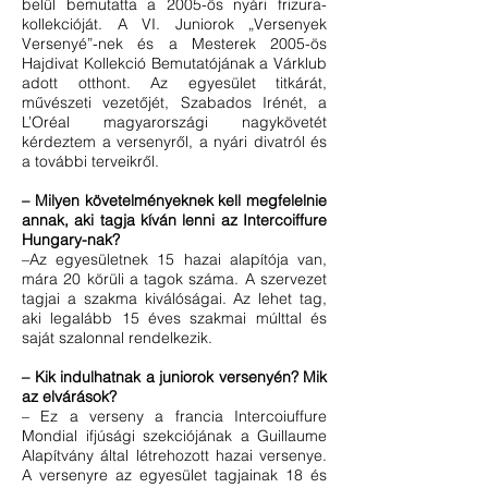
belül bemutatta a 2005-ös nyári frizura-
kollekcióját. A VI. Juniorok „Versenyek
Versenyé”-nek és a Mesterek 2005-ös
Hajdivat Kollekció Bemutatójának a Várklub
adott otthont. Az egyesület titkárát,
művészeti vezetőjét, Szabados Irénét, a
L’Oréal magyarországi nagykövetét
kérdeztem a versenyről, a nyári divatról és
a további terveikről.
– Milyen követelményeknek kell megfelelnie
annak, aki tagja kíván lenni az Intercoiffure
Hungary-nak?
–Az egyesületnek 15 hazai alapítója van,
mára 20 körüli a tagok száma. A szervezet
tagjai a szakma kiválóságai. Az lehet tag,
aki legalább 15 éves szakmai múlttal és
saját szalonnal rendelkezik.
– Kik indulhatnak a juniorok versenyén? Mik
az elvárások?
– Ez a verseny a francia Intercoiuffure
Mondial ifjúsági szekciójának a Guillaume
Alapítvány által létrehozott hazai versenye.
A versenyre az egyesület tagjainak 18 és