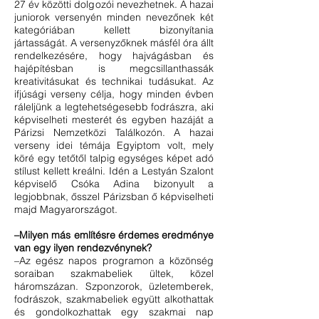
27 év közötti dolgozói nevezhetnek. A hazai
juniorok versenyén minden nevezőnek két
kategóriában kellett bizonyítania
jártasságát. A versenyzőknek másfél óra állt
rendelkezésére, hogy hajvágásban és
hajépítésban is megcsillanthassák
kreativitásukat és technikai tudásukat. Az
ifjúsági verseny célja, hogy minden évben
ráleljünk a legtehetségesebb fodrászra, aki
képviselheti mesterét és egyben hazáját a
Párizsi Nemzetközi Találkozón. A hazai
verseny idei témája Egyiptom volt, mely
köré egy tetőtől talpig egységes képet adó
stílust kellett kreálni. Idén a Lestyán Szalont
képviselő Csóka Adina bizonyult a
legjobbnak, ősszel Párizsban ő képviselheti
majd Magyarországot.
–Milyen más említésre érdemes eredménye
van egy ilyen rendezvénynek?
–Az egész napos programon a közönség
soraiban szakmabeliek ültek, közel
háromszázan. Szponzorok, üzletemberek,
fodrászok, szakmabeliek együtt alkothattak
és gondolkozhattak egy szakmai nap