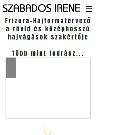
Frizura-Hajformatervező
a rövid és középhosszú
hajvágások szakértője
Több mint fodrász...