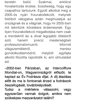
keretén belül. Szakmai, erkölcsi
hovatartozás érzése, büszkeség, hogy egy
csapathoz tartozunk. Együtt alkottuk meg a
2005-ös nyári frizurakollekciót, melynek
fotóiból válogatva aztán megmutatjuk az
országnak és a világnak, hogy mi 2005-ben
mit tekintünk követésre érdemesnek. Egy
ilyen frizurakollekció megalkotása nem csak
a trendekről és a divat legújabb ötleteiről
szól, hanem precíz mesterségbeli
professzionalizmusról, kiforrott
világszemléletről, merész
gondolkodásmódról, melyből egyfajta
alkotói filozófia rajzolódik ki, ami útmutatást
ad.
–2002-ben Párizsban, az Intercoiffure
Mondial-on, Magyarországról először, te
kaptad az Év Fodrásza díjat. A díj átadása
előtt és ma is fontosnak érzed a fodrászok
összefogását, továbbképzését.
Tudsz a miértekre válaszolni, vagy
egyszerűen vannak dolgok, amikre nem
szükséges magyarázatot találni?
–A belvárosi szalonomban hetente