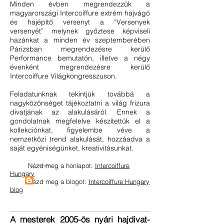
Minden évben megrendezzük a
magyarországi Intercoiffure extrém hajvágó
és hajépítő versenyt a “Versenyek
versenyét” melynek győztese képviseli
hazánkat a minden év szeptemberében
Párizsban megrendezésre kerülő
Performance bemutatón, illetve a négy
évenként megrendezésre kerülő
Intercoiffure Világkongresszuson.
Feladatunknak tekintjük továbbá a
nagyközönséget tájékoztatni a világ frizura
divatjának az alakulásáról. Ennek a
gondolatnak megfelelve készítettük el a
kollekciónkat, figyelembe véve a
nemzetközi trend alakulását, hozzáadva a
saját egyéniségünket, kreativitásunkat.
Nézd meg a honlapot:
Intercoiffure
Hungary
Nézd meg a blogot:
Intercoiffure Hungary
blog
A mesterek 2005-ös nyári hajdivat-