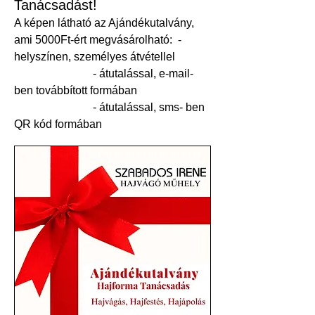
Tanácsadást!
A képen látható az Ajándékutalvány,
ami
50
00Ft-ért megvásárolható: -
helyszínen, személyes átvétellel
- átutalással, e-mail-
ben továbbított formában
- átutalással, sms- ben
QR kód formában