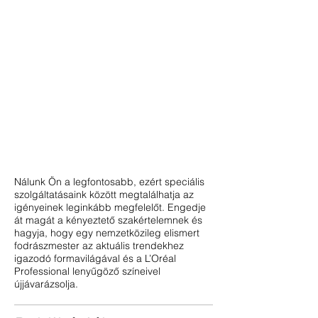
Nálunk Ön a legfontosabb, ezért speciális
szolgáltatásaink között megtalálhatja az
igényeinek leginkább megfelelőt. Engedje
át magát a kényeztető szakértelemnek és
hagyja, hogy egy nemzetközileg elismert
fodrászmester az aktuális trendekhez
igazodó formavilágával és a L’Oréal
Professional lenyűgöző színeivel
újjávarázsolja.