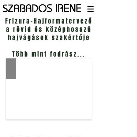
Frizura-Hajformatervező
a rövid és középhosszú
hajvágások szakértője
Több mint fodrász...