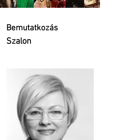
Bemutatkozás
Szalon
legjobb fodrász