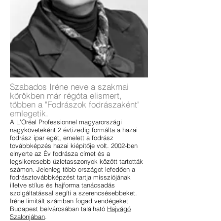
Szabados Iréne neve a szakmai
körökben
már
régóta elismert,
többen a "Fodrászok fodrászaként"
emlegetik.
A L’Oréal Professionnel magyarországi
nagyköveteként 2 évtizedig formálta a hazai
fodrász ipar egét, emelett a fodrász
továbbképzés hazai kiépítője volt. 2002-ben
elnyerte az Év fodrásza címet és a
legsikeresebb üzletasszonyok között tartották
számon. Jelenleg több országot lefedően a
fodrásztovábbképzést tartja missziójának
illetve stílus és hajforma tanácsadás
szolgáltatással segíti a szerencsésebbeket.
Iréne limitált számban fogad vendégeket
Budapest belvárosában található
Hajvágó
Szalonjában
.