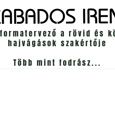
jformatervező a rövid és 
hajvágások szakértője
Több mint fodrász...