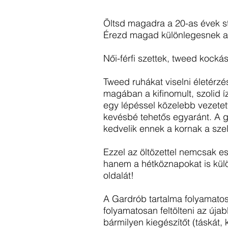
Öltsd magadra a 20-as évek st
Érezd magad különlegesnek a
Női-férfi szettek, tweed kocká
Tweed ruhákat viselni életérzé
magában a kifinomult, szolid 
egy lépéssel közelebb vezetet
kevésbé tehetős egyaránt. A g
kedvelik ennek a kornak a szel
Ezzel az öltözettel nemcsak e
hanem a hétköznapokat is külö
oldalát!
A Gardrób tartalma folyamatosa
folyamatosan feltölteni az új
bármilyen kiegészítőt (táskát, 