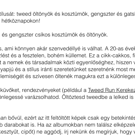
ílusát: tweed öltönyök és kosztümök, gengszter és gatsb
 hétköznapokon!
s és gengszter csíkos kosztümök és öltönyök.
s, ami könnyen akár szenvedéllyé is válhat. A 20-as éve
ízlést és a fesztelen, bohém küllemet. Ez a cikk-cakkos
t a nemek és társadalmak közti egyenlőséghez, hiszen vi
yapjú és a stílus iránti szeretetünket szeretnénk most 
lemiségét és szívesen öltenék magukra ezt a különleges 
sküvőket, rendezvényeket (például a
Tweed Run Kereke
nlegessé varázsolhatod. Öltöztesd tweedbe a lelked is 
n bővül, ezért az itt feltöltött képek csak egy betekint
abb darabokat is. Ha az albumokban nem találsz elképze
kesztyűt, cipőt) ne aggódj, írj nekünk és megírjuk, hogy v