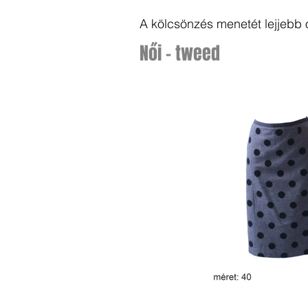
A kölcsönzés menetét lejjebb 
Női - tweed