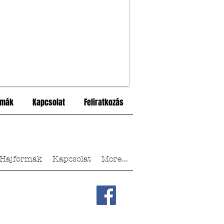
rmák
Kapcsolat
Feliratkozás
Hajformák
Kapcsolat
More...