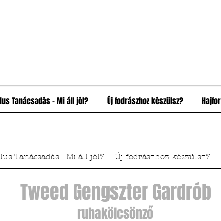
ílus Tanácsadás - Mi áll jól?
Új fodrászhoz készülsz?
Hajfo
ílus Tanácsadás - Mi áll jól?
Új fodrászhoz készülsz?
Tweed Gengszter Gardrób
ruhakölcsönző