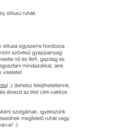
y stílusú ruhák.
k stílusa egyszerre hordozza
, finom szövésű gyapjúanyag
selte nő és férfi, gazdag és
megosztani mindazokkal, akik
viseletet.
zés
t ;) )tehetsz felejthetetlenné,
és élvezd az élet cikk-cakkos
ésként szolgálnak, igyekszünk
léseidnek megfelelő ruhát vagy
an-e! :)