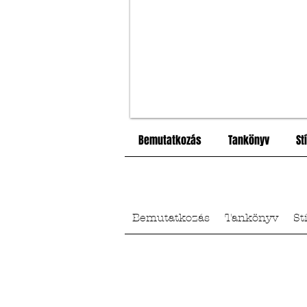
Bemutatkozás
Tankönyv
St
Bemutatkozás
Tankönyv
St