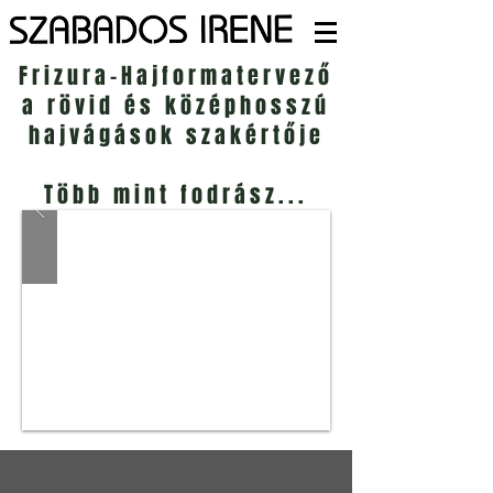
Frizura-Hajformatervező
a rövid és középhosszú
hajvágások szakértője
Több mint fodrász...