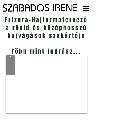
Frizura-Hajformatervező
a rövid és középhosszú
hajvágások szakértője
Több mint fodrász...