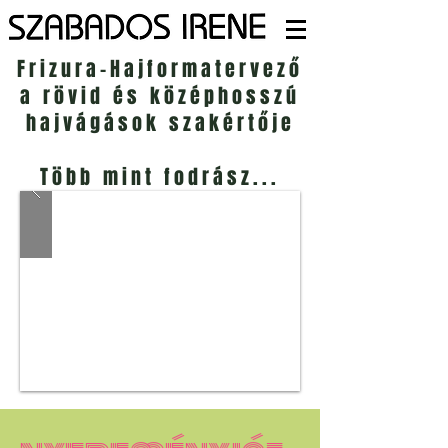
Frizura-Hajformatervező
a rövid és középhosszú
hajvágások szakértője
Több mint fodrász...