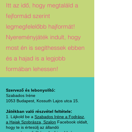
Itt az idő, hogy megtaláld a
fejformád szerint
legmegfelelőbb hajformát!
Nyereményjáték indult, hogy
most én is segíthessek ebben
és a hajad is a legjobb
formában lehessen!
Szervező és lebonyolító:
Szabados Iréne
1053 Budapest, Kossuth Lajos utca 15.
Játékban való részvétel feltétele:
1. Lájkold be a
Szabados Iréne a Fodrász,
a Hajak Szobrásza, Szalon
Facebook oldalt,
hogy te is értesülj az állandó