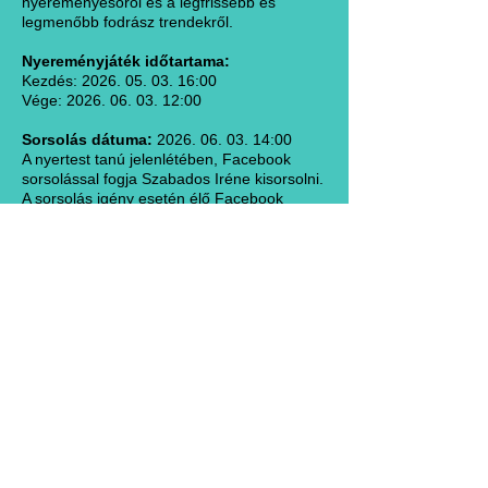
nyereményesőről és a legfrissebb és
legmenőbb fodrász trendekről.
Nyereményjáték időtartama:
Kezdés:
2026. 05. 03. 16
:00
Vége:
2026. 06. 03. 12
:00
Sorsolás dátuma:
2026. 06. 03. 14
:00
A nyertest tanú jelenlétében, Facebook
sorsolással fogja Szabados Iréne kisorsolni.
A sorsolás igény esetén élő Facebook
közvetítésre kerül.
Nyertesek:
1 fő nyertest kerül kisorsolásra. Amennyiben
a kisorsolt szerencsés személy, nem
jelentkezik 15 napon belül adategyeztetés
céljából, illetve nem elérhető a
nyereményjátékot hirdető személy által,
abban az esetben egy újabb sorsolás lesz
megtartva a korábban lezárt eredményből.
Nyeremények száma és megnevezése:
A nyeremény játék ideje alatt egy db
személyre szóló fejforma szerinti stílus-,