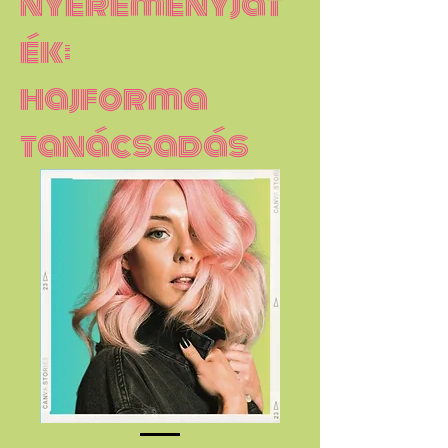
nyereményját
ék:
hajforma
tanácsadás